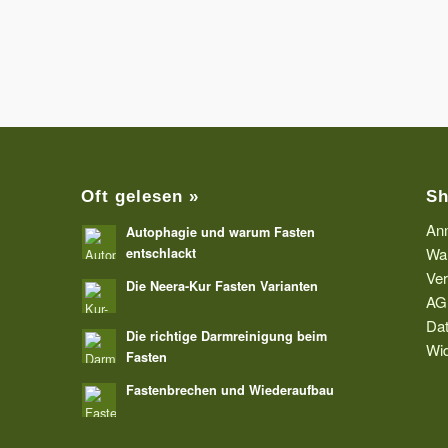
Oft gelesen »
Sh
An
Autophagie und warum Fasten
Wa
entschlackt
Ve
Die Neera-Kur Fasten Varianten
AG
Dat
Die richtige Darmreinigung beim
Wid
Fasten
Fastenbrechen und Wiederaufbau