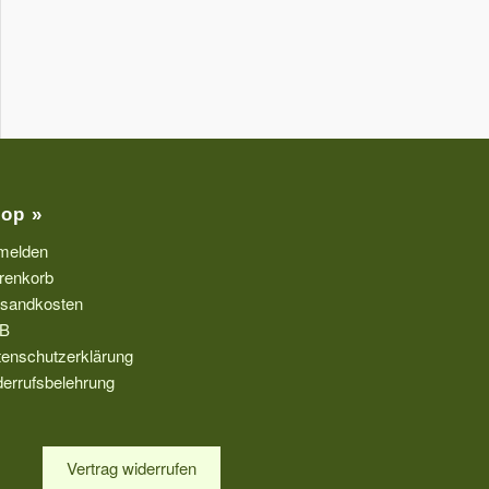
op »
melden
renkorb
rsandkosten
B
enschutzerklärung
errufsbelehrung
Vertrag widerrufen