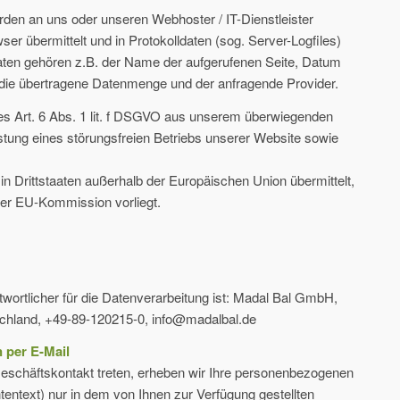
rden an uns oder unseren Webhoster / IT-Dienstleister
er übermittelt und in Protokolldaten (sog. Server-Logfiles)
aten gehören z.B. der Name der aufgerufenen Seite, Datum
, die übertragene Datenmenge und der anfragende Provider.
des Art. 6 Abs. 1 lit. f DSGVO aus unserem überwiegenden
stung eines störungsfreien Betriebs unserer Website sowie
in Drittstaaten außerhalb der Europäischen Union übermittelt,
der EU-Kommission vorliegt.
wortlicher für die Datenverarbeitung ist: Madal Bal GmbH,
hland, +49-89-120215-0, info@madalbal.de
 per E-Mail
n Geschäftskontakt treten, erheben wir Ihre personenbezogenen
entext) nur in dem von Ihnen zur Verfügung gestellten