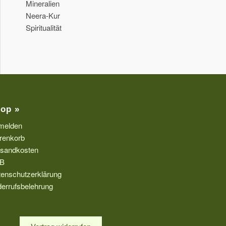
Mineralien
Neera-Kur
Spiritualität
op »
melden
renkorb
rsandkosten
B
enschutzerklärung
errufsbelehrung