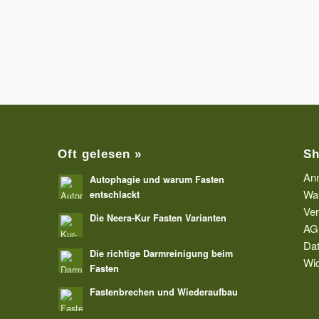
Oft gelesen »
Sh
An
Autophagie und warum Fasten
Wa
entschlackt
Ve
Die Neera-Kur Fasten Varianten
AG
Dat
Die richtige Darmreinigung beim
Wid
Fasten
Fastenbrechen und Wiederaufbau